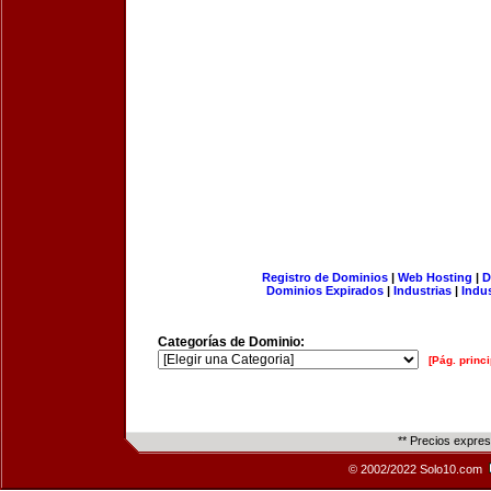
Registro de Dominios
|
Web Hosting
|
D
Dominios Expirados
|
Industrias
|
Indu
Categorías de Dominio:
[Pág. princi
** Precios expre
© 2002/2022 Solo10.com