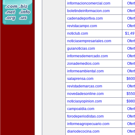
informacioncomercial.com
Ofer
boletindeinformacion.com
Ofer
cadenadeportiva.com
Ofer
revistacampo.com
Ofer
noticlub.com
$1,49
noticiasempresariales.com
Ofer
guianoticias.com
Ofer
informesdemercado.com
Ofer
zonademedios.com
Ofer
informeambiental.com
Ofer
salaprensa.com
$600
revistademarcas.com
Ofer
novedadesonline.com
$550
noticiasyopinion.com
$980
campoaldia.com
Ofer
forodeperiodistas.com
Ofer
informeagropecuario.com
Ofer
diariodecocina.com
Ofer