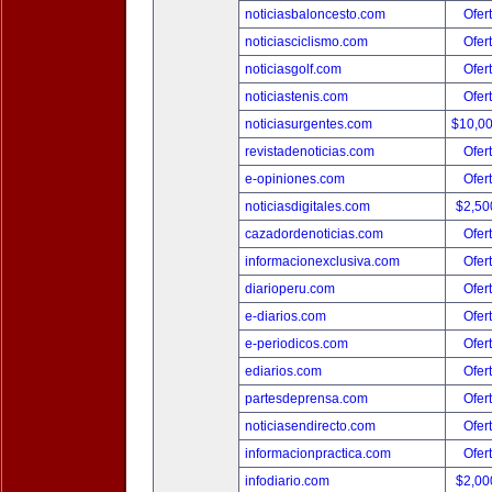
noticiasbaloncesto.com
Ofer
noticiasciclismo.com
Ofer
noticiasgolf.com
Ofer
noticiastenis.com
Ofer
noticiasurgentes.com
$10,0
revistadenoticias.com
Ofer
e-opiniones.com
Ofer
noticiasdigitales.com
$2,50
cazadordenoticias.com
Ofer
informacionexclusiva.com
Ofer
diarioperu.com
Ofer
e-diarios.com
Ofer
e-periodicos.com
Ofer
ediarios.com
Ofer
partesdeprensa.com
Ofer
noticiasendirecto.com
Ofer
informacionpractica.com
Ofer
infodiario.com
$2,00