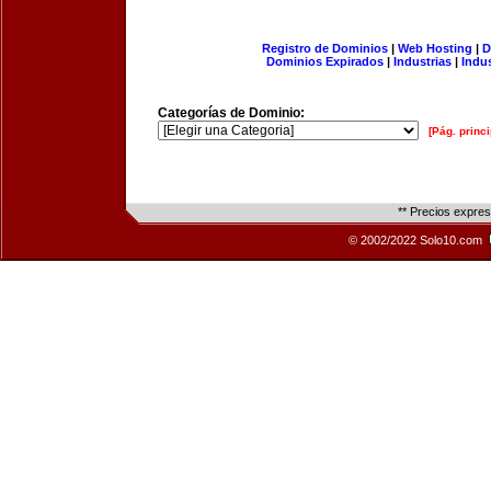
Registro de Dominios
|
Web Hosting
|
D
Dominios Expirados
|
Industrias
|
Indu
Categorías de Dominio:
[Pág. princi
** Precios expre
© 2002/2022 Solo10.com