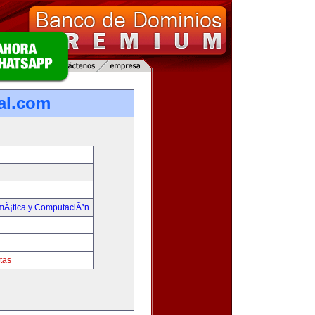
ual.com
rmÃ¡tica y ComputaciÃ³n
tas