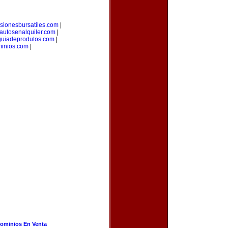
rsionesbursatiles.com
|
autosenalquiler.com
|
guiadeprodutos.com
|
minios.com
|
ominios En Venta