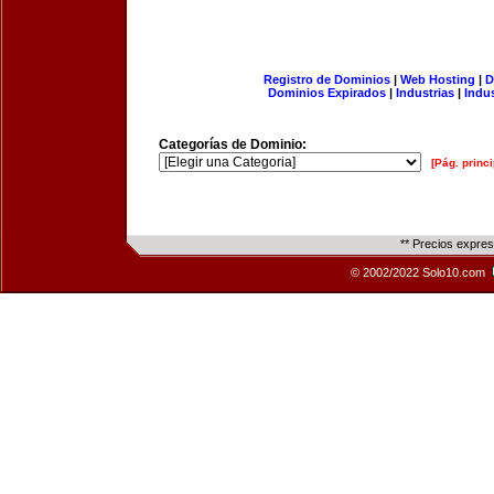
Registro de Dominios
|
Web Hosting
|
D
Dominios Expirados
|
Industrias
|
Indu
Categorías de Dominio:
[Pág. princi
** Precios expre
© 2002/2022 Solo10.com