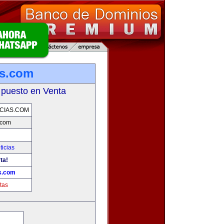
as.com
 puesto en Venta
CIAS.COM
.com
ticias
ta!
as.com
tas