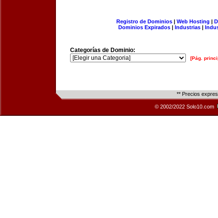
Registro de Dominios
|
Web Hosting
|
D
Dominios Expirados
|
Industrias
|
Indu
Categorías de Dominio:
[Pág. princi
** Precios expre
© 2002/2022 Solo10.com