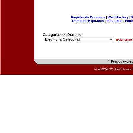
Registro de Dominios
|
Web Hosting
|
D
Dominios Expirados
|
Industrias
|
Indu
Categorías de Dominio:
[Pág. princi
** Precios expre
© 2002/2022 Solo10.com