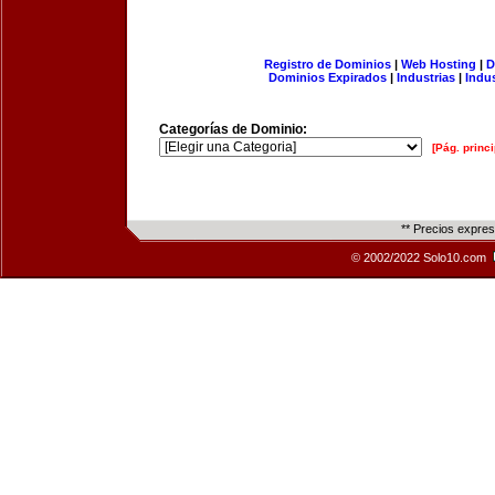
Registro de Dominios
|
Web Hosting
|
D
Dominios Expirados
|
Industrias
|
Indu
Categorías de Dominio:
[Pág. princi
** Precios expre
© 2002/2022 Solo10.com