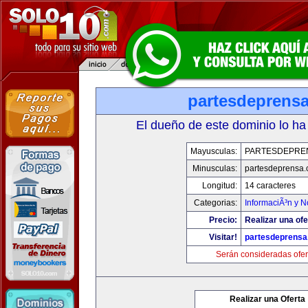
partesdeprens
El dueño de este dominio lo ha
Mayusculas:
PARTESDEPRE
Minusculas:
partesdeprensa
Longitud:
14 caracteres
Categorias:
InformaciÃ³n y N
Precio:
Realizar una ofe
Visitar!
partesdeprens
Serán consideradas ofer
Realizar una Oferta