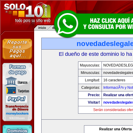
novedadeslegal
El dueño de este dominio lo ha
Mayusculas:
NOVEDADESLEG
Minusculas:
novedadeslegale
Longitud:
16 caracteres
Categorias:
InformaciÃ³n y Not
Precio:
Realizar una ofer
Visitar!
novedadeslegale
Serán consideradas ofer
Realizar una Oferta