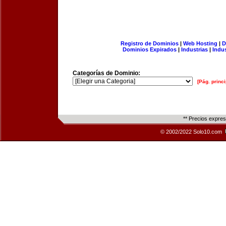
Registro de Dominios
|
Web Hosting
|
D
Dominios Expirados
|
Industrias
|
Indu
Categorías de Dominio:
[Pág. princi
** Precios expre
© 2002/2022 Solo10.com